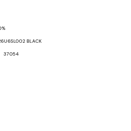
0%
U6SL002 BLACK
D： 37054