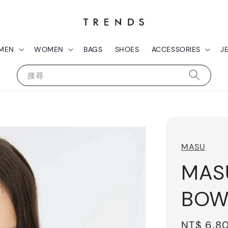
MEN
WOMEN
BAGS
SHOES
ACCESSORIES
J
搜尋
MASU
MAS
BOW 
Sale
NT$ 6,8