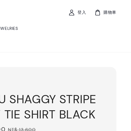
登入
購物車
EWELRIES
U SHAGGY STRIPE
TIE SHIRT BLACK
00
Regular
NT$ 13,600