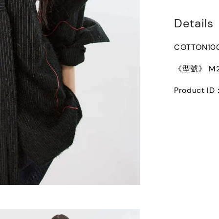
Details
COTTON10
《型號》 M26
Product I