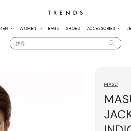
MEN
WOMEN
BAGS
SHOES
ACCESSORIES
J
搜尋
MASU
MAS
JAC
IND