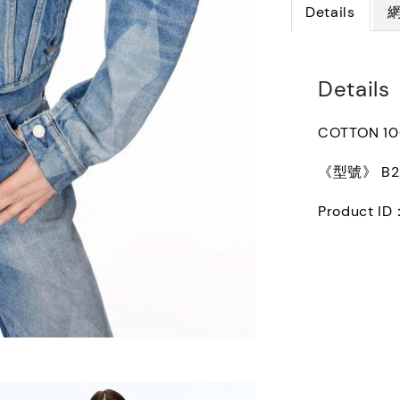
Details
Details
COTTON 1
《型號》 B25
Product ID