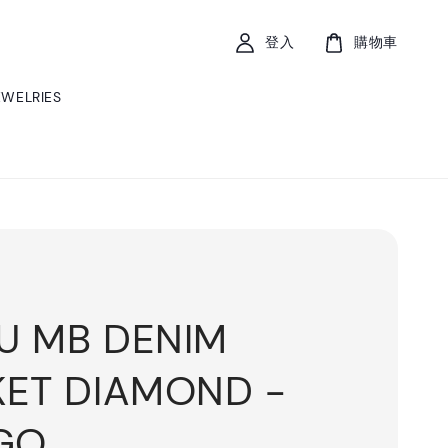
登入
購物車
EWELRIES
U MB DENIM
KET DIAMOND -
IGO