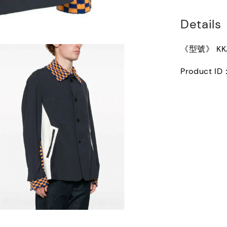
Details
《型號》 KKA
Product ID