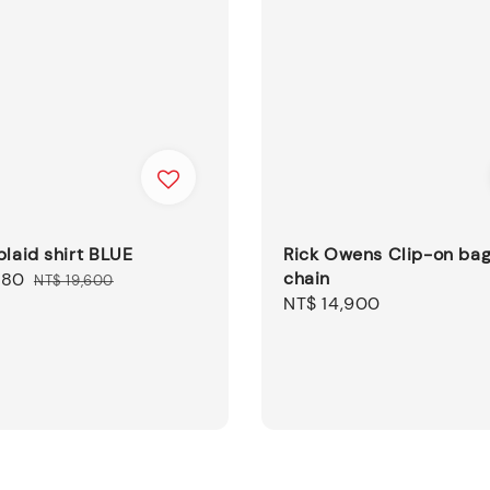
plaid shirt BLUE
Rick Owens Clip-on ba
chain
880
Regular
NT$ 19,600
Regular
NT$ 14,900
price
price