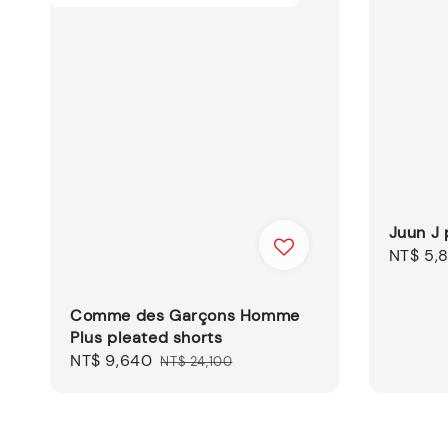
Juun J 
Sale
NT$ 5,
price
Comme des Garçons Homme
Plus pleated shorts
Sale
NT$ 9,640
Regular
NT$ 24,100
price
price