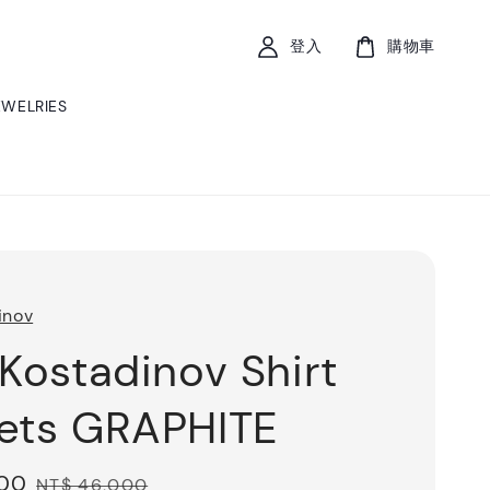
登入
購物車
EWELRIES
inov
 Kostadinov Shirt
ets GRAPHITE
800
Regular
NT$ 46,000