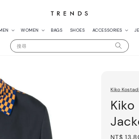
MEN
WOMEN
BAGS
SHOES
ACCESSORIES
J
搜尋
Kiko Kostad
Kiko
Jack
Sale
NT$ 13,