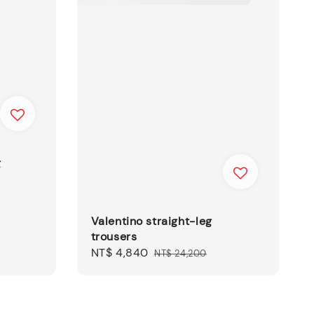
g
Valentino straight-leg
trousers
Sale
NT$ 4,840
Regular
NT$ 24,200
price
price