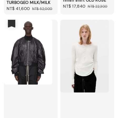
finish shirt OLD ROSE
TURBOGEO MILK/MILK
Sale
NT$ 17,840
Regular
NT$ 22,300
Sale
NT$ 41,600
Regular
NT$ 52,000
price
price
price
price
優惠