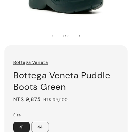
1
/
3
Bottega Veneta
Bottega Veneta Puddle
Boots Green
Sale
NT$ 9,875
Regular
NT$ 39,500
price
price
Size
41
44