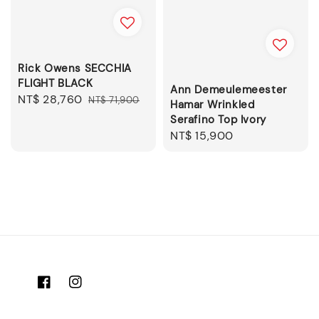
Rick Owens SECCHIA
FLIGHT BLACK
Ann Demeulemeester
Sale
NT$ 28,760
Regular
NT$ 71,900
Hamar Wrinkled
price
price
Serafino Top Ivory
Regular
NT$ 15,900
price