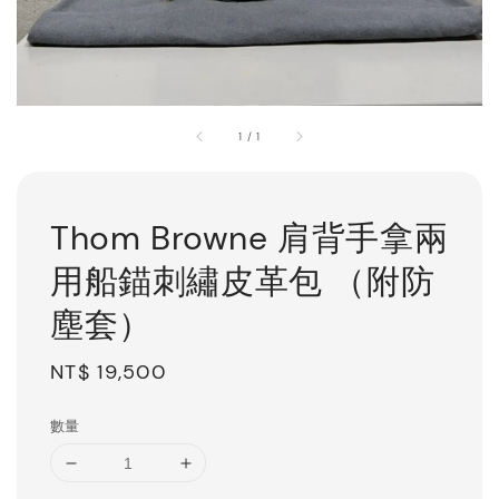
1
/
1
Thom Browne 肩背手拿兩
用船錨刺繡皮革包 （附防
塵套）
Regular
NT$ 19,500
price
數量