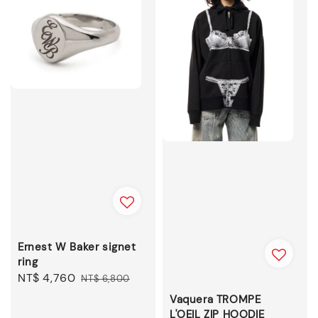
Ernest W Baker signet
ring
Sale
NT$ 4,760
Regular
NT$ 6,800
price
price
Vaquera TROMPE
L'OEIL ZIP HOODIE