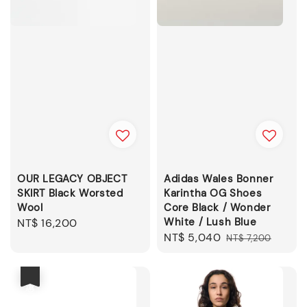
OUR LEGACY OBJECT
Adidas Wales Bonner
SKIRT Black Worsted
Karintha OG Shoes
Wool
Core Black / Wonder
White / Lush Blue
Regular
NT$ 16,200
Sale
NT$ 5,040
Regular
price
NT$ 7,200
price
price
優惠