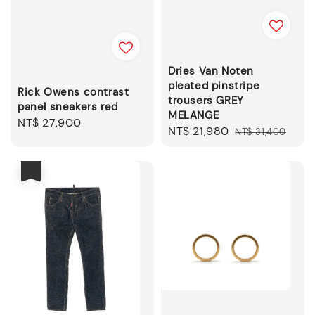
Dries Van Noten
pleated pinstripe
Rick Owens contrast
trousers GREY
panel sneakers red
MELANGE
Regular
NT$ 27,900
Sale
NT$ 21,980
Regular
NT$ 31,400
price
price
price
優惠