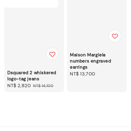
Maison Margiela
numbers engraved
earrings
Dsquared 2 whiskered
Regular
NT$ 13,700
logo-tag jeans
price
Sale
NT$ 2,820
Regular
NT$ 14,100
price
price