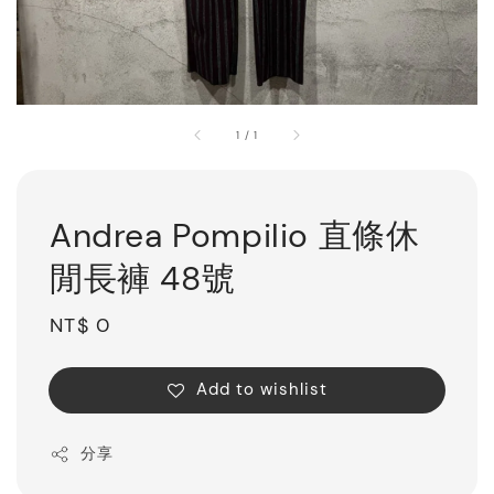
1
/
1
Andrea Pompilio 直條休
閒長褲 48號
Regular
NT$ 0
price
Add to wishlist
分享