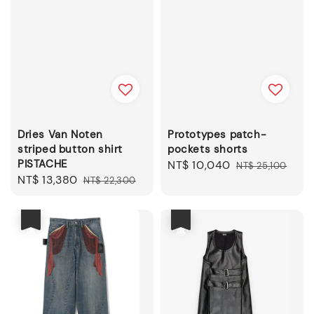
Dries Van Noten
Prototypes patch-
striped button shirt
pockets shorts
PISTACHE
Sale
NT$ 10,040
Regular
NT$ 25,100
Sale
NT$ 13,380
Regular
NT$ 22,300
price
price
price
price
優惠
優惠