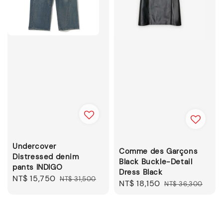
Undercover
Comme des Garçons
Distressed denim
Black Buckle-Detail
pants INDIGO
Dress Black
Sale
NT$ 15,750
Regular
NT$ 31,500
Sale
NT$ 18,150
Regular
NT$ 36,300
price
price
price
price