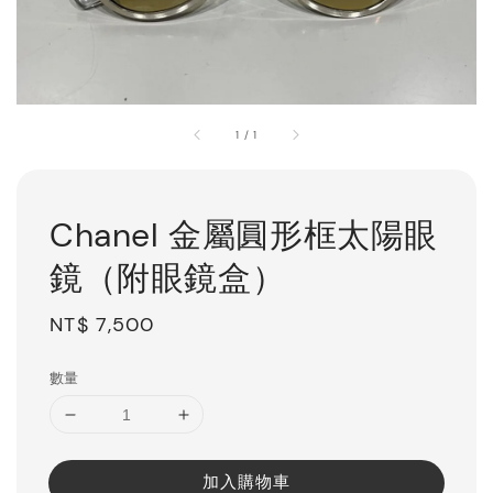
1
/
1
Chanel 金屬圓形框太陽眼
鏡（附眼鏡盒）
Regular
NT$ 7,500
price
數量
加入購物車