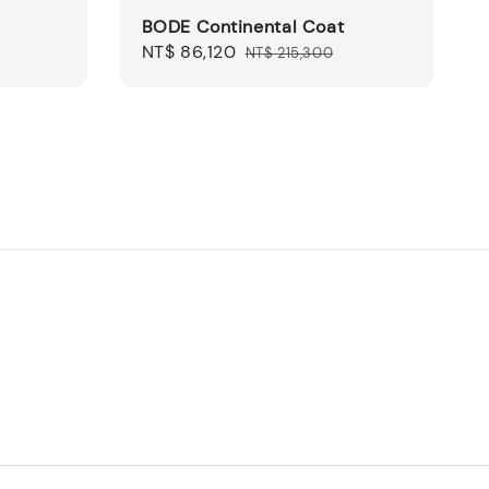
BODE Continental Coat
Sale
NT$ 86,120
Regular
NT$ 215,300
price
price