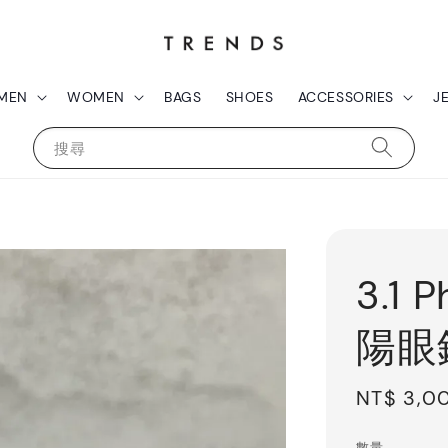
MEN
WOMEN
BAGS
SHOES
ACCESSORIES
J
搜尋
3.1 
陽眼
Regular
NT$ 3,0
price
數量